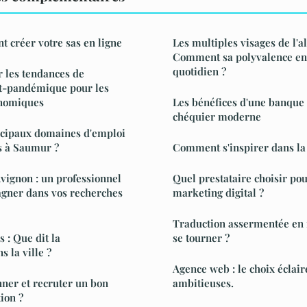
 créer votre sas en ligne
Les multiples visages de l'
Comment sa polyvalence enr
quotidien ?
 les tendances de
t-pandémique pour les
onomiques
Les bénéfices d'une banque 
chéquier moderne
ncipaux domaines d'emploi
s à Saumur ?
Comment s'inspirer dans la
vignon : un professionnel
Quel prestataire choisir po
gner dans vos recherches
marketing digital ?
Traduction assermentée en f
s : Que dit la
se tourner ?
 la ville ?
Agence web : le choix écla
ner et recruter un bon
ambitieuses.
ion ?