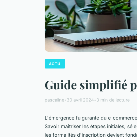
ACTU
Guide simplifié p
pascaline
•
30 avril 2024
•
3 min de lecture
L'émergence fulgurante du e-commerce 
Savoir maîtriser les étapes initiales, sél
les formalités d'inscription devient fo