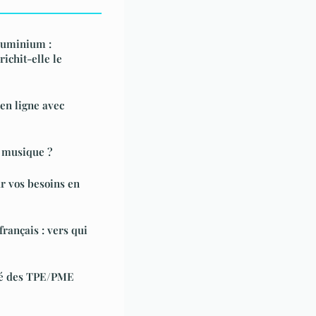
aluminium :
ichit-elle le
en ligne avec
 musique ?
ur vos besoins en
rançais : vers qui
iré des TPE/PME