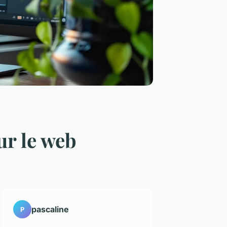
ur le web
pascaline
P