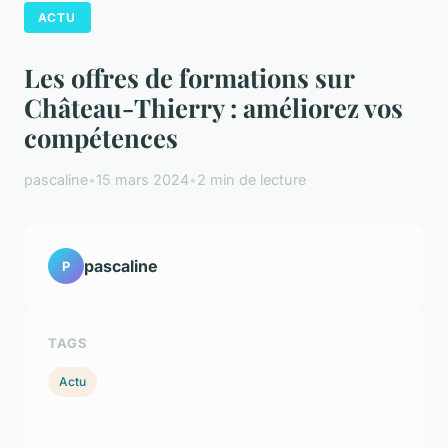
ACTU
Les offres de formations sur
Château-Thierry : améliorez vos
compétences
pascaline
•
15 mars 2024
•
2 min de lecture
pascaline
P
TAGS
Actu