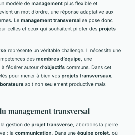
à un modèle de
management
plus flexible et
" devient un mot d’ordre, une réponse adaptative aux
ernes. Le
management transversal
se pose donc
 celles et ceux qui souhaitent piloter des
projets
rse
représente un véritable challenge. Il nécessite une
compétences des
membres d’équipe
, une
 à fédérer autour d’
objectifs
communs. Dans cet
s clés pour mener à bien vos
projets transversaux
,
aborateurs
soit non seulement productive mais
 du management transversal
 la gestion de
projet transverse
, abordons la pierre
ve : la
communication
. Dans une
équipe projet
, où