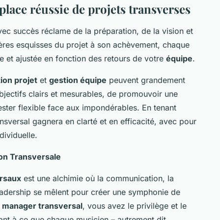
lace réussie de projets transverses
ec succès réclame de la préparation, de la vision et
ères esquisses du projet à son achèvement, chaque
e et ajustée en fonction des retours de votre
équipe
.
ion projet
et
gestion équipe
peuvent grandement
 objectifs clairs et mesurables, de promouvoir une
ester flexible face aux impondérables. En tenant
nsversal gagnera en clarté et en efficacité, avec pour
ndividuelle.
ion Transversale
ersaux
est une alchimie où la communication, la
 leadership se mêlent pour créer une symphonie de
e
manager transversal
, vous avez le privilège et le
lant à ce que chaque musicien – autrement dit,