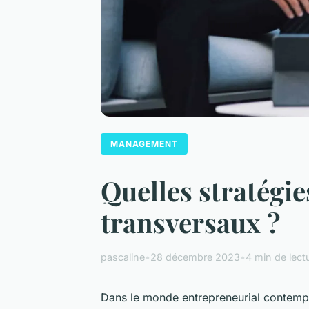
MANAGEMENT
Quelles stratégie
transversaux ?
pascaline
•
28 décembre 2023
•
4 min de lect
Dans le monde entrepreneurial contempor