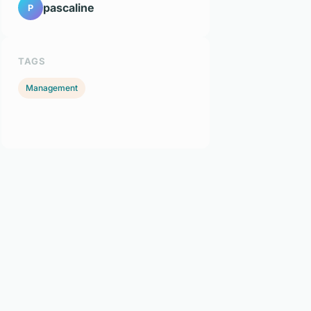
pascaline
P
TAGS
Management