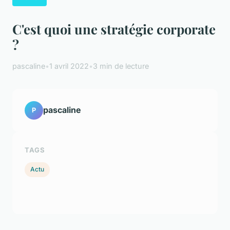
C'est quoi une stratégie corporate
?
pascaline
•
1 avril 2022
•
3 min de lecture
pascaline
P
TAGS
Actu